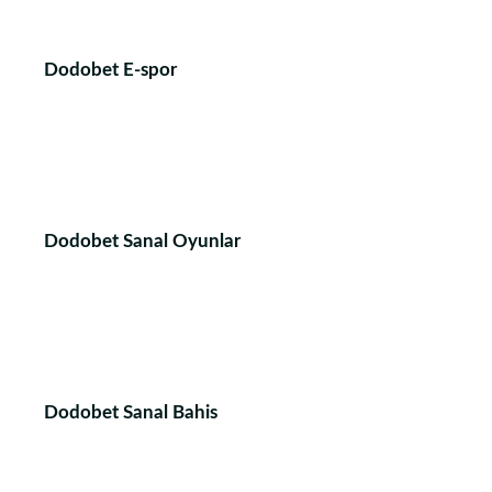
Dodobet E-spor
Dodobet Sanal Oyunlar
Dodobet Sanal Bahis