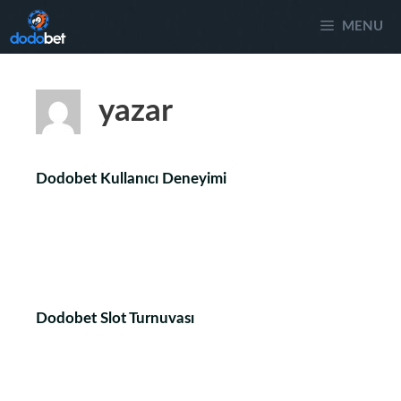
İçeriğe
MENU
atla
yazar
Dodobet Kullanıcı Deneyimi
Dodobet Slot Turnuvası