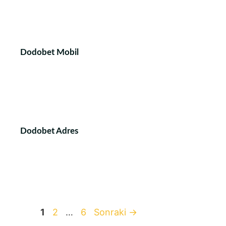
Dodobet Mobil
Dodobet Adres
Sayfa
Sayfa
Sayfa
1
2
…
6
Sonraki
→