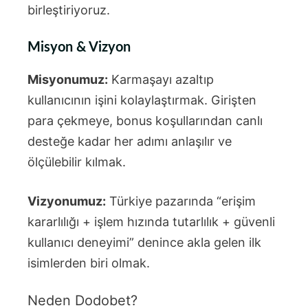
birleştiriyoruz.
Misyon & Vizyon
Misyonumuz:
Karmaşayı azaltıp
kullanıcının işini kolaylaştırmak. Girişten
para çekmeye, bonus koşullarından canlı
desteğe kadar her adımı anlaşılır ve
ölçülebilir kılmak.
Vizyonumuz:
Türkiye pazarında “erişim
kararlılığı + işlem hızında tutarlılık + güvenli
kullanıcı deneyimi” denince akla gelen ilk
isimlerden biri olmak.
Neden Dodobet?