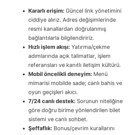
Kararlı erişim:
Güncel link yönetimini
ciddiye alırız. Adres değişimlerinde
resmi kanallardan doğrulanmış
bağlantılarla bilgilendiririz.
Hızlı işlem akışı:
Yatırma/çekme
adımlarında açık talimatlar, işlem
referansları ve kanıtlı iletişim kültürü.
Mobil öncelikli deneyim:
Menü
mimarisi mobilde sade; canlı bahis ve
oyun geçişleri akıcı.
7/24 canlı destek:
Sorunun niteliğine
göre doğru birime yönlendirilen bilet
sistemi ve canlı sohbet.
Şeffaflık:
Bonus/çevrim kurallarını