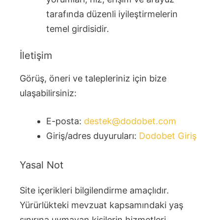
tarafında düzenli iyileştirmelerin
temel girdisidir.
İletişim
Görüş, öneri ve talepleriniz için bize
ulaşabilirsiniz:
E-posta:
destek@dodobet.com
Giriş/adres duyuruları:
Dodobet Giriş
Yasal Not
Site içerikleri bilgilendirme amaçlıdır.
Yürürlükteki mevzuat kapsamındaki yaş
sınırına uymayan kişilerin hizmetleri