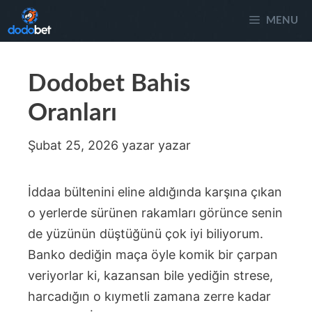
İçeriğe
MENU
atla
Dodobet Bahis
Oranları
Şubat 25, 2026
yazar
yazar
İddaa bültenini eline aldığında karşına çıkan
o yerlerde sürünen rakamları görünce senin
de yüzünün düştüğünü çok iyi biliyorum.
Banko dediğin maça öyle komik bir çarpan
veriyorlar ki, kazansan bile yediğin strese,
harcadığın o kıymetli zamana zerre kadar