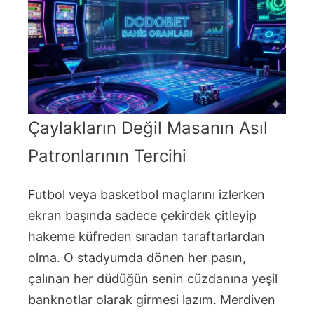
Çaylakların Değil Masanın Asıl
Patronlarının Tercihi
Futbol veya basketbol maçlarını izlerken
ekran başında sadece çekirdek çitleyip
hakeme küfreden sıradan taraftarlardan
olma. O stadyumda dönen her pasın,
çalınan her düdüğün senin cüzdanına yeşil
banknotlar olarak girmesi lazım. Merdiven