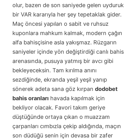
olur, bazen de son saniyede gelen uyduruk
bir VAR kararıyla her şey tepetaklak gider.
Maç öncesi yapılan o sabit ve ruhsuz
kuponlara mahkum kalmak, modern çağın
alfa bahisçisine asla yakışmaz. Rüzgarın
saniyeler içinde yön değiştirdiği canlı bahis
arenasında, pusuya yatmış bir avcı gibi
bekleyeceksin. Tam kırılma anını
sezdiğinde, ekranda yeşil yeşil yanıp
sönerek adeta sana göz kırpan
dodobet
bahis oranları
havada kapılmak için
bekliyor olacak. Favori takım geriye
düştüğünde ortaya çıkan o muazzam
çarpanları cımbızla çekip aldığında, maçın
son düdüğü senin için devasa bir zafer