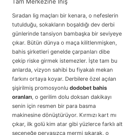
Tam Merkezine İniş
Sıradan lig maçları bir kenara, o nefeslerin
tutulduğu, sokakların boşaldığı dev derbi
günlerinde tansiyon bambaşka bir seviyeye
çıkar. Bütün dünya o maça kilitlenmişken,
bahis şirketleri genelde çarpanları dibe
çekip riske girmek istemezler. İşte tam bu
anlarda, vizyon sahibi bu fiyakalı mekan
farkını ortaya koyar. Derbilere özel açılan
şişirilmiş promosyonlu
dodobet bahis
oranları
, o gerilim dolu doksan dakikayı
senin için resmen bir para basma
makinesine dönüştürüyor. Kırmızı kart mı
çıkar, ilk golü kim atar gibi yüzlerce farklı alt
seçeneğe pervasızca mermi sıkarak, o