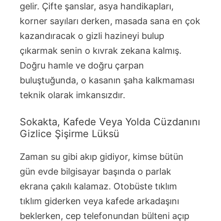
gelir. Çifte şanslar, asya handikapları,
korner sayıları derken, masada sana en çok
kazandıracak o gizli hazineyi bulup
çıkarmak senin o kıvrak zekana kalmış.
Doğru hamle ve doğru çarpan
buluştuğunda, o kasanın şaha kalkmaması
teknik olarak imkansızdır.
Sokakta, Kafede Veya Yolda Cüzdanını
Gizlice Şişirme Lüksü
Zaman su gibi akıp gidiyor, kimse bütün
gün evde bilgisayar başında o parlak
ekrana çakılı kalamaz. Otobüste tıklım
tıklım giderken veya kafede arkadaşını
beklerken, cep telefonundan bülteni açıp