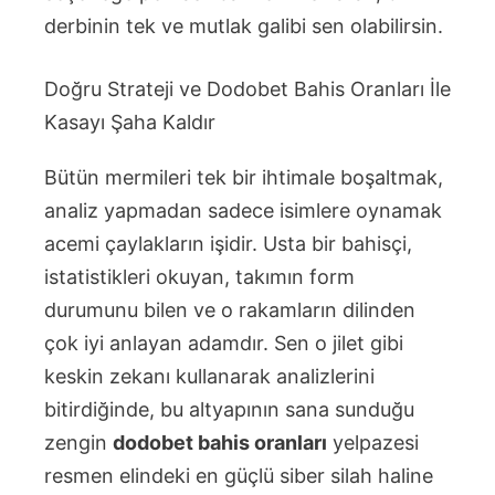
derbinin tek ve mutlak galibi sen olabilirsin.
Doğru Strateji ve Dodobet Bahis Oranları İle
Kasayı Şaha Kaldır
Bütün mermileri tek bir ihtimale boşaltmak,
analiz yapmadan sadece isimlere oynamak
acemi çaylakların işidir. Usta bir bahisçi,
istatistikleri okuyan, takımın form
durumunu bilen ve o rakamların dilinden
çok iyi anlayan adamdır. Sen o jilet gibi
keskin zekanı kullanarak analizlerini
bitirdiğinde, bu altyapının sana sunduğu
zengin
dodobet bahis oranları
yelpazesi
resmen elindeki en güçlü siber silah haline