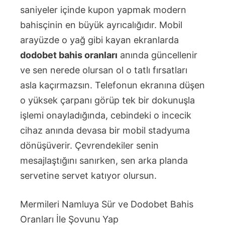
saniyeler içinde kupon yapmak modern
bahisçinin en büyük ayrıcalığıdır. Mobil
arayüzde o yağ gibi kayan ekranlarda
dodobet bahis oranları
anında güncellenir
ve sen nerede olursan ol o tatlı fırsatları
asla kaçırmazsın. Telefonun ekranına düşen
o yüksek çarpanı görüp tek bir dokunuşla
işlemi onayladığında, cebindeki o incecik
cihaz anında devasa bir mobil stadyuma
dönüşüverir. Çevrendekiler senin
mesajlaştığını sanırken, sen arka planda
servetine servet katıyor olursun.
Mermileri Namluya Sür ve Dodobet Bahis
Oranları İle Şovunu Yap