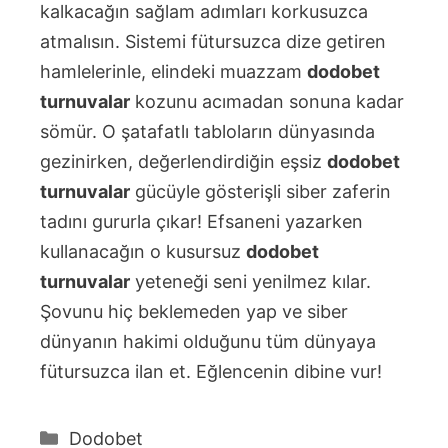
kalkacağın sağlam adımları korkusuzca
atmalısın. Sistemi fütursuzca dize getiren
hamlelerinle, elindeki muazzam
dodobet
turnuvalar
kozunu acımadan sonuna kadar
sömür. O şatafatlı tabloların dünyasında
gezinirken, değerlendirdiğin eşsiz
dodobet
turnuvalar
gücüyle gösterişli siber zaferin
tadını gururla çıkar! Efsaneni yazarken
kullanacağın o kusursuz
dodobet
turnuvalar
yeteneği seni yenilmez kılar.
Şovunu hiç beklemeden yap ve siber
dünyanın hakimi olduğunu tüm dünyaya
fütursuzca ilan et. Eğlencenin dibine vur!
Kategoriler
Dodobet