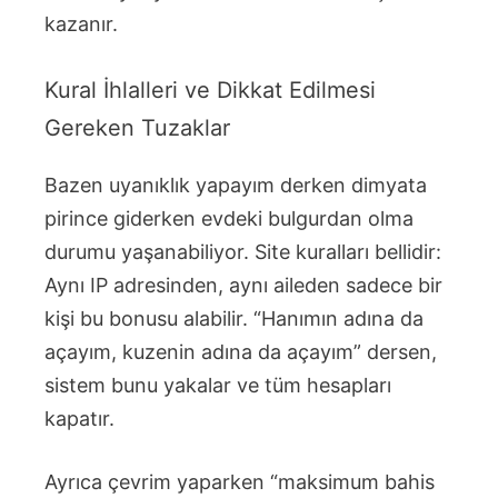
kazanır.
Kural İhlalleri ve Dikkat Edilmesi
Gereken Tuzaklar
Bazen uyanıklık yapayım derken dimyata
pirince giderken evdeki bulgurdan olma
durumu yaşanabiliyor. Site kuralları bellidir:
Aynı IP adresinden, aynı aileden sadece bir
kişi bu bonusu alabilir. “Hanımın adına da
açayım, kuzenin adına da açayım” dersen,
sistem bunu yakalar ve tüm hesapları
kapatır.
Ayrıca çevrim yaparken “maksimum bahis