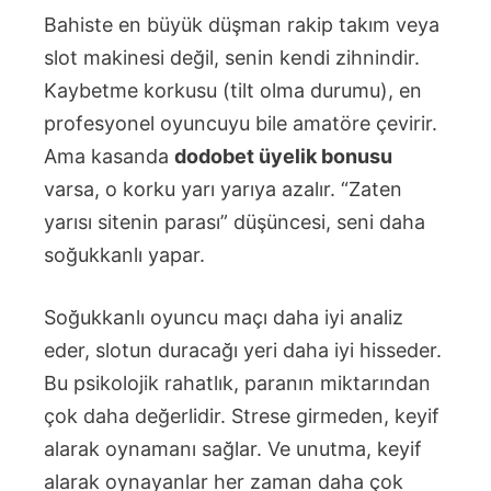
Bahiste en büyük düşman rakip takım veya
slot makinesi değil, senin kendi zihnindir.
Kaybetme korkusu (tilt olma durumu), en
profesyonel oyuncuyu bile amatöre çevirir.
Ama kasanda
dodobet üyelik bonusu
varsa, o korku yarı yarıya azalır. “Zaten
yarısı sitenin parası” düşüncesi, seni daha
soğukkanlı yapar.
Soğukkanlı oyuncu maçı daha iyi analiz
eder, slotun duracağı yeri daha iyi hisseder.
Bu psikolojik rahatlık, paranın miktarından
çok daha değerlidir. Strese girmeden, keyif
alarak oynamanı sağlar. Ve unutma, keyif
alarak oynayanlar her zaman daha çok