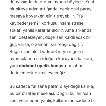
dünyasında da durum aynen böyledir. Yeni
bir siteye adım attığında, cebindeki parayı
masaya koyarken elin titreyebilir. “Ya
kaybedersem?” korkusu insanı strese
sokar, yanlış kararlar aldırır. Ama arkanda
seni destekleyen, düşersen kaldıracak bir
güç varsa, o zaman işin rengi değişir.
Bugün seninle, Dodobet’in yeni gelen
oyuncularına sunduğu o koruyucu kalkanı,
yani
dodobet üyelik bonusu
fırsatını
derinlemesine inceleyeceğiz.
Bu sadece “al sana para” olayı değil kanka,
bu bir strateji meselesi. Doğru kullanırsan
seni vezir eder, yanlış kullanırsan sadece bir